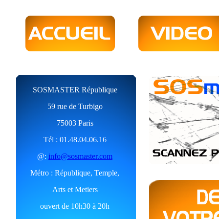
SOSMASTER République
59 rue de Turbigo
75003 Paris
Tél : 01.48.04.06.16
@:
info@sosmaster.com
Métro : République, Temple,
Arts et Metiers
ouvert de 10h30 à 20h